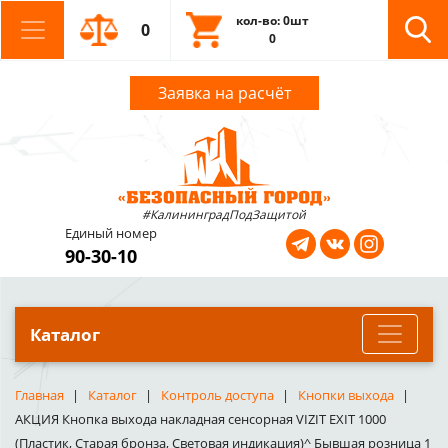
кол-во: 0шт
0
0
Заявка на расчёт
#КалининградПодЗащитой
Единый номер
90-30-10
Каталог
Главная
Каталог
Контроль доступа
Кнопки выхода
АКЦИЯ Кнопка выхода накладная сенсорная VIZIT EXIT 1000
(Пластик, Старая бронза, Световая индикация)^ Бывшая розница 1