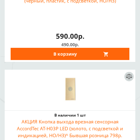
(черный, пластик, с подсветкой, НО/НЗ)
590.00р.
490.00р.
В корзину
В наличии 1 шт
АКЦИЯ Кнопка выхода врезная сенсорная
AccordTec AT-H03P LED (золото, с подсветкой и
индикацией, НО/НЗ)^ Бывшая розница 798р.