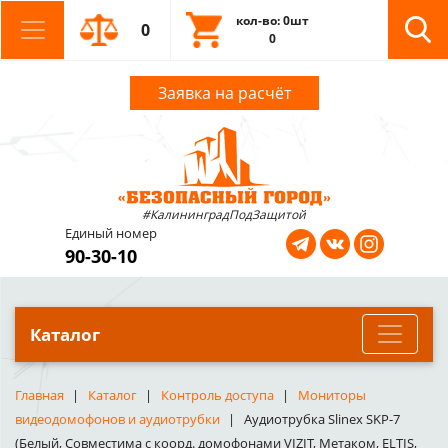
кол-во: 0шт
0
0
Заявка на расчёт
#КалининградПодЗащитой
Единый номер
90-30-10
Каталог
Главная
Каталог
Контроль доступа
Мониторы
видеодомофонов и аудиотрубки
Аудиотрубка Slinex SKP-7
(Белый, Совместима с коорд. домофонами VIZIT, Метаком, ELTIS,