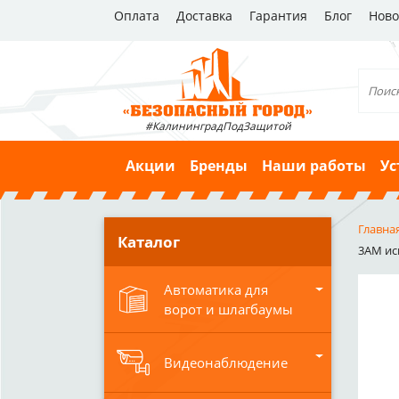
Оплата
Доставка
Гарантия
Блог
Ново
#КалининградПодЗащитой
Акции
Бренды
Наши работы
Ус
Главна
Каталог
3АМ ис
Автоматика для
ворот и шлагбаумы
Видеонаблюдение