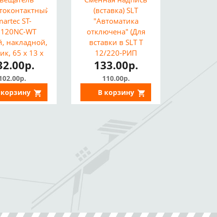
токонтактный
(вставка) SLT
artec ST-
"Автоматика
120NC-WT
отключена" (Для
й, накладной,
вставки в SLT Т
ик, 65 х 13 х
12/220-РИП
32.00р.
133.00р.
13 мм)
ОСНОВА, Красный
фон)
102.00р.
110.00р.
 корзину
В корзину