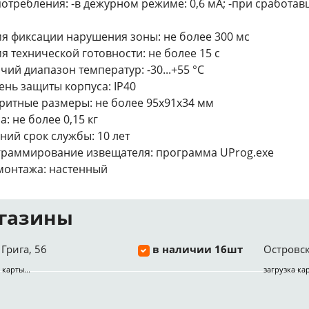
потребления: -в дежурном режиме: 0,6 мА; -при сработа
я фиксации нарушения зоны: не более 300 мс
я технической готовности: не более 15 с
чий диапазон температур: -30...+55 °C
ень защиты корпуса: IР40
ритные размеры: не более 95x91x34 мм
а: не более 0,15 кг
ний срок службы: 10 лет
раммирование извещателя: программа UProg.exe
монтажа: настенный
газины
Грига, 56
в наличии 16шт
Островск
 карты...
загрузка кар