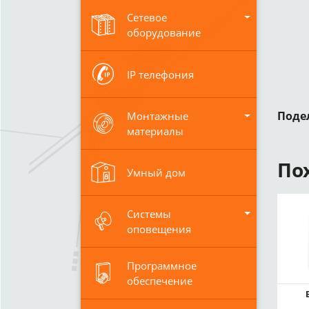
Сетевое
оборудование
IP телефония
Поде
Монтажные
материалы
По
Умный дом
Системы
оповещения
Программное
обеспечение