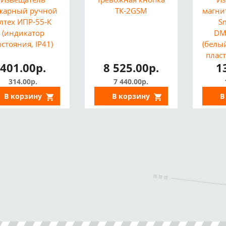
жарный ручной
ТК-2GSM
магни
лтех ИПР-55-К
Sm
(индикатор
DM
остояния, IP41)
(белы
пласт
401.00р.
8 525.00р.
1
314.00р.
7 440.00р.
В корзину
В корзину
В