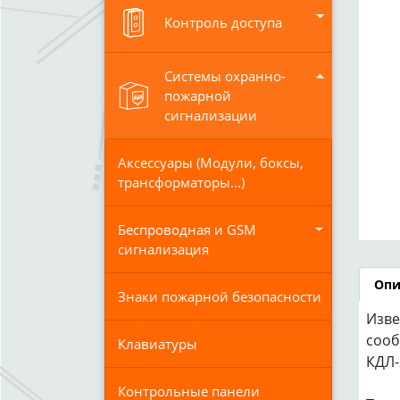
Контроль доступа
Системы охранно-
пожарной
сигнализации
Аксессуары (Модули, боксы,
трансформаторы...)
Беспроводная и GSM
cигнализация
Опи
Знаки пожарной безопасности
Изве
сооб
Клавиатуры
КДЛ-
Контрольные панели