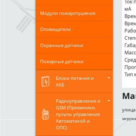
Ток 
мА
Модули пожаротушения
Врем
Врем
Оповещатели
Рабо
Степ
Габа
Охранные датчики
Масс
Сред
Пожарные датчики
Прог
Тип 
Блоки питания и
АКБ
Ма
Радиоуправление и
GSM (Приемники,
улица 
пульты управления
загрузка
Автоматикой и
ОПС)