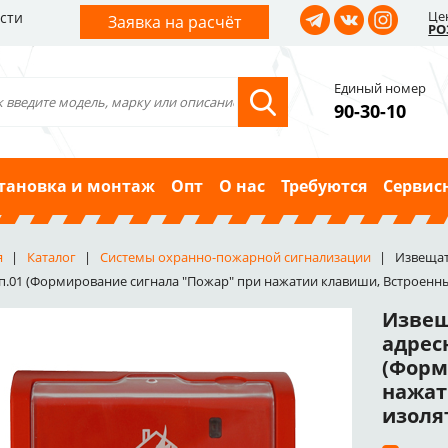
Це
сти
Заявка на расчёт
РО
Единый номер
90-30-10
тановка и монтаж
Опт
О нас
Требуются
Сервис
я
Каталог
Системы охранно-пожарной сигнализации
Извещат
п.01 (Формирование сигнала "Пожар" при нажатии клавиши, Встроенный
Извещ
адрес
(Форм
нажат
изолят