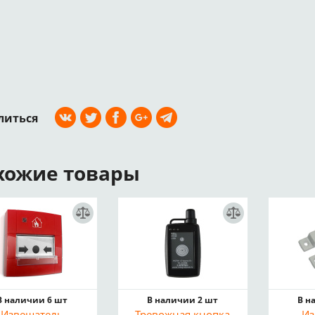
литься
хожие товары
В наличии 6 шт
В наличии 2 шт
В н
Извещатель
Тревожная кнопка
Из