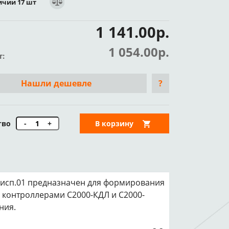
ичии 17 шт
1 141.00р.
1 054.00р.
т:
Нашли дешевле
?
тво
-
+
В корзину
исп.01 предназначен для формирования
 контроллерами С2000-КДЛ и С2000-
ния.