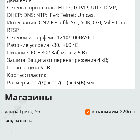
движения
Сетевые протоколы: HTTP; TCP/IP; UDP; ICMP;
DHCP; DNS; NTP; IPv4; Telnet; Unicast
Интеграция: ONVIF Proﬁle S/T, SDK; CGI; Milestone;
RTSP
Сетевой интерфейс: 1×10/100BASE-T
Рабочие условия: -30...+60 °C
Питание: POE 802.3af; макс 2.5 Вт
Защита: Защита от перенапряжения 4 кВ;
Грозозащита 6 кВ
Корпус: пластик
Размеры: 117(Д) х 117(Ш) х 96(В) мм.
Магазины
улица Грига, 56
в наличии >20шт
загрузка карты...