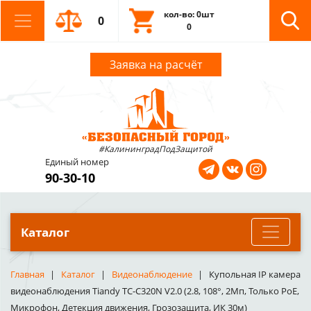
кол-во: 0шт
0
0
Заявка на расчёт
#КалининградПодЗащитой
Единый номер
90-30-10
Каталог
Главная
Каталог
Видеонаблюдение
Купольная IP камера
видеонаблюдения Tiandy TC-C320N V2.0 (2.8, 108°, 2Мп, Только PoE,
Микрофон, Детекция движения, Грозозащита, ИК 30м)