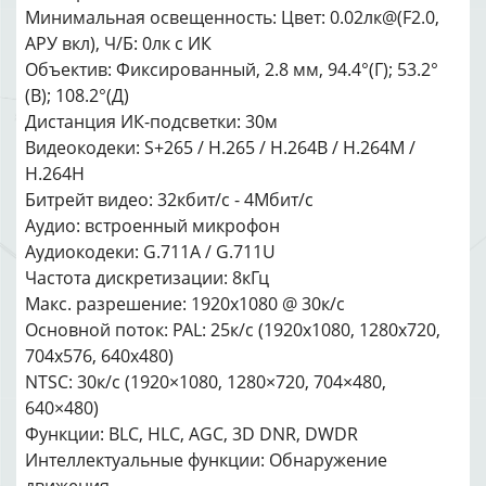
Минимальная освещенность: Цвет: 0.02лк@(F2.0,
АРУ вкл), Ч/Б: 0лк с ИК
Объектив: Фиксированный, 2.8 мм, 94.4°(Г); 53.2°
(В); 108.2°(Д)
Дистанция ИК-подсветки: 30м
Видеокодеки: S+265 / H.265 / H.264B / H.264M /
H.264H
Битрейт видео: 32кбит/с - 4Мбит/с
Аудио: встроенный микрофон
Аудиокодеки: G.711A / G.711U
Частота дискретизации: 8кГц
Макс. разрешение: 1920x1080 @ 30к/с
Основной поток: PAL: 25к/с (1920x1080, 1280x720,
704x576, 640x480)
NTSC: 30к/с (1920×1080, 1280×720, 704×480,
640×480)
Функции: BLC, HLC, AGC, 3D DNR, DWDR
Интеллектуальные функции: Обнаружение