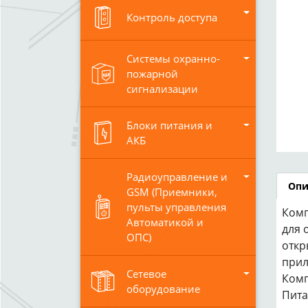
Контроль доступа
Системы охранно-
пожарной
сигнализации
Блоки питания и
АКБ
Радиоуправление и
Опи
GSM (Приемники,
пульты управления
Комп
Автоматикой и
для 
ОПС)
откр
прил
Сетевое
Комп
оборудование
Пита