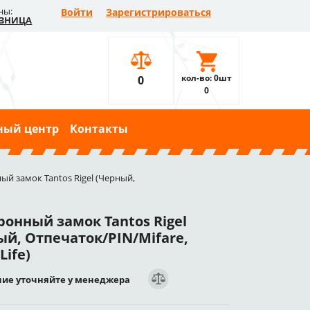
ны:
Войти
Зарегистрироваться
ЗНИЦА
кол-во: 0шт
0
0
ный центр
Контакты
ый замок Tantos Rigel (Черный,
ронный замок Tantos Rigel
ый, Отпечаток/PIN/Mifare,
Life)
ие уточняйте у менеджера