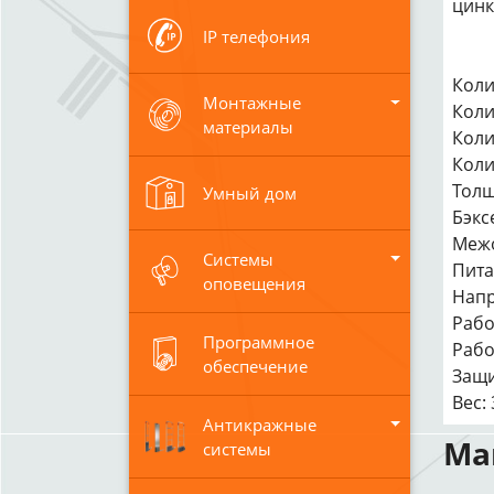
цинк
IP телефония
Коли
Монтажные
Коли
материалы
Коли
Коли
Толщ
Умный дом
Бэкс
Межо
Системы
Пита
оповещения
Напр
Рабо
Программное
Рабо
обеспечение
Защи
Вес: 
Антикражные
Ма
системы