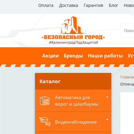
Оплата
Доставка
Гарантия
Блог
Ново
#КалининградПодЗащитой
Акции
Бренды
Наши работы
Ус
Главна
Каталог
Отпечат
Автоматика для
ворот и шлагбаумы
Видеонаблюдение