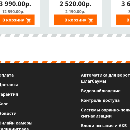
3 990.00р.
2 520.00р.
3 
TTLock)
намаг
12 590.00р.
2 190.00р.
В корзину
В корзину
В
Оплата
Автоматика для ворот
шлагбаумы
Доставка
Видеонаблюдение
Гарантия
Контроль доступа
Блог
Системы охранно-пож
Новости
сигнализации
Онлайн камеры
Блоки питания и АКБ
Калининграда