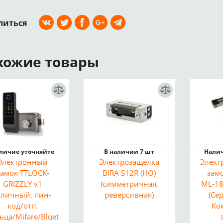
литься
хожие товары
личие уточняйте
В наличии 7 шт
Налич
Электронный
Электрозащелка
Элект
замок TTLOCK-
BIRA S12R (НО)
замо
GRIZZLY v1
(симметричная,
ML-18
уличный, пин-
реверсивная)
(Се
код/отп.
Ко
ьца/Mifare/Bluetooth,