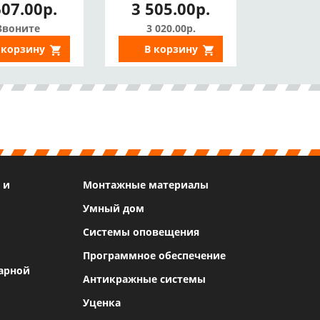
607.00р.
3 505.00р.
ниченности,
для калиток без
НО, IP67)
перекладины)
Звоните
3 020.00р.
 корзину
В корзину
 и
Монтажные материалы
Умный дом
Системы оповещения
Программное обеспечение
арной
Антикражные системы
Уценка