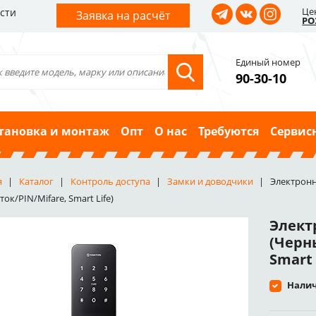
Це
сти
Заявка на расчёт
РО
Единый номер
90-30-10
тановка и монтаж
Опт
О нас
Требуются
Сервис
я
Каталог
Контроль доступа
Замки и доводчики
Электронн
ок/PIN/Mifare, Smart Life)
Элект
(Черн
Smart 
Налич