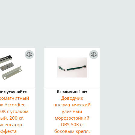
ие уточняйте
В наличии 1 шт
ромагнитный
Доводчик
к Accordtec
пневматический
0K с уголком
уличный
рый, 200 кг,
морозостойкий
мпенсатор
DRS-50K (с
эффекта
боковым крепл.