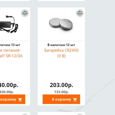
аличии 13 шт
В наличии 12 шт
ок питания
Батарейка CR2450
atT SR-12/3A
(3 В)
40.00р.
203.00р.
430.00р.
133.00р.
 корзину
В корзину