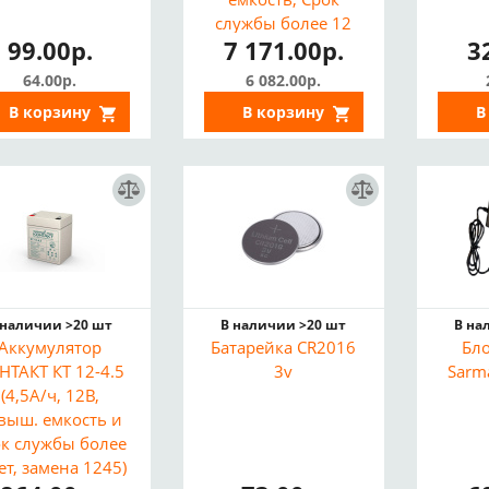
службы более 12
99.00р.
7 171.00р.
3
лет)
64.00р.
6 082.00р.
В корзину
В корзину
В
 наличии >20 шт
В наличии >20 шт
В на
Аккумулятор
Батарейка CR2016
Бл
НТАКТ КТ 12-4.5
3v
Sarm
(4,5А/ч, 12В,
выш. емкость и
ок службы более
ет, замена 1245)