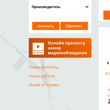
Производитель
Онлайн просмотр
камер
видеонаблюдения
В
Наши контакты
КО
Наши работы
Акция от суммы
е
с
ле