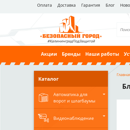
Оплата
Доставка
Гарантия
Блог
Ново
#КалининградПодЗащитой
Акции
Бренды
Наши работы
Ус
Главна
Каталог
Б
Автоматика для
ворот и шлагбаумы
Видеонаблюдение