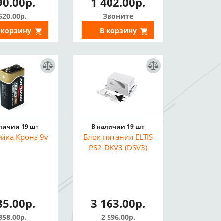
90.00р.
1 402.00р.
620.00р.
Звоните
 корзину
В корзину
аличии 19 шт
В наличии 19 шт
ейка Крона 9v
Блок питания ELTIS
PS2-DKV3 (DSV3)
85.00р.
3 163.00р.
358.00р.
2 596.00р.