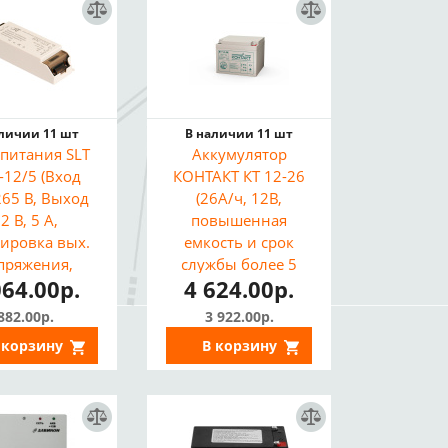
аличии 11 шт
В наличии 11 шт
 питания SLT
Аккумулятор
-12/5 (Вход
КОНТАКТ КТ 12-26
265 В, Выход
(26А/ч, 12В,
2 В, 5 А,
повышенная
лировка вых.
емкость и срок
пряжения,
службы более 5
064.00р.
4 624.00р.
ита от КЗ и
лет, замена 1226)
регрузки)
882.00р.
3 922.00р.
 корзину
В корзину