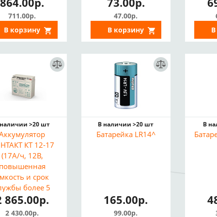
864.00р.
73.00р.
6
711.00р.
47.00р.
В корзину
В корзину
В
 наличии >20 шт
В наличии >20 шт
В н
Аккумулятор
Батарейка LR14^
Батар
НТАКТ КТ 12-17
(17А/ч, 12В,
повышенная
мкость и срок
лужбы более 5
2 865.00р.
165.00р.
4
т, замена 1217)
2 430.00р.
99.00р.