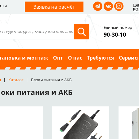
Це
сти
Заявка на расчёт
РО
Единый номер
90-30-10
тановка и монтаж
Опт
О нас
Требуются
Сервис
я
Каталог
Блоки питания и АКБ
локи питания и АКБ