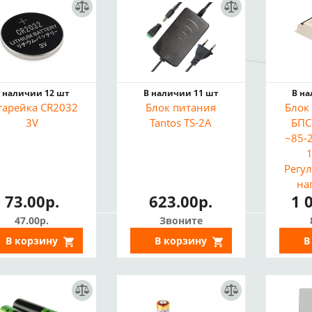
 наличии 12 шт
В наличии 11 шт
В н
тарейка CR2032
Блок питания
Блок
3V
Tantos TS-2A
БПС
~85-
1
Регу
на
73.00р.
623.00р.
1 
Защ
пе
47.00р.
Звоните
В корзину
В корзину
В