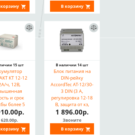
 корзину
В корзину
аличии 15 шт
В наличии 14 шт
кумулятор
Блок питания на
АКТ КТ 12-12
DIN-рейку
2А/ч, 12В,
AccordTec AT-12/30-
вышенная
3 DIN (3 А,
ость и срок
регулировка 12-18
жбы более 5
В, защита от кз,
910.00р.
1 896.00р.
замена 1212)
перегрузки)
 620.00р.
Звоните
 корзину
В корзину