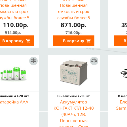
повышенная
Повышенная
мкость и срок
емкость и срок
лужбы более 5
службы более 5
1 110.00р.
871.00р.
3
лет)
лет, Бюджетная
модель)
914.00р.
716.00р.
В корзину
В корзину
В
 наличии >20 шт
В наличии >20 шт
В на
атарейка AAA
Аккумулятор
Бл
КОНТАКТ КТЛ 12-40
Sarm
(40А/ч, 12В,
Повышенная
емкость, Срок