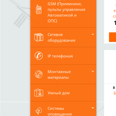
GSM (Приемники,
пульты управления
е
Автоматикой и
с
ОПС)
Сетевое
оборудование
IP телефония
Монтажные
материалы
В
Умный дом
Б
Системы
оповещения