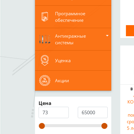
Программное
обеспечение
Антикражные
системы
Уценка
Акции
В
КО
Цена
по
ср
5 л