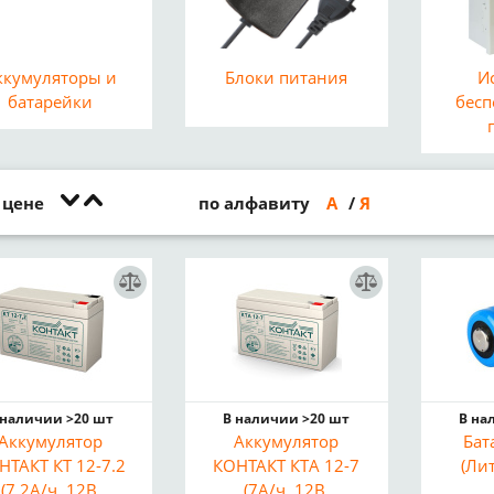
ккумуляторы и
Блоки питания
И
батарейки
бесп
 цене
по алфавиту
А
Я
 наличии >20 шт
В наличии >20 шт
В на
Аккумулятор
Аккумулятор
Бат
НТАКТ КТ 12-7.2
КОНТАКТ КТA 12-7
(Лит
(7.2А/ч, 12В,
(7А/ч, 12В,