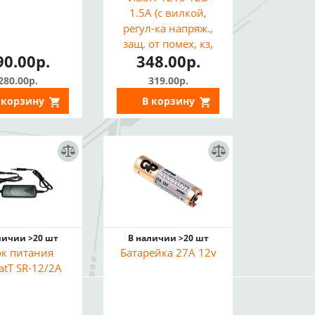
1.5А (с вилкой,
регул-ка напряж.,
защ. от помех, кз,
90.00р.
348.00р.
перегрузки,
подходит для LED)
280.00р.
319.00р.
Бывшая розница
 корзину
В корзину
585р.
личии >20 шт
В наличии >20 шт
ок питания
Батарейка 27A 12v
atT SR-12/2A