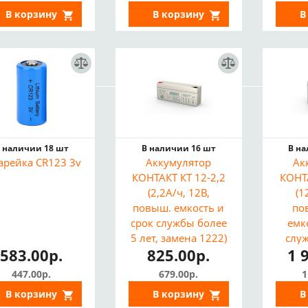
В корзину
В корзину
В
 наличии 18 шт
В наличии 16 шт
В н
арейка CR123 3v
Аккумулятор
Ак
КОНТАКТ КТ 12-2,2
КОНТ
(2,2А/ч, 12В,
(1
повыш. емкость и
по
срок службы более
емк
5 лет, замена 1222)
слу
583.00р.
825.00р.
1 
лет, 
447.00р.
679.00р.
1
В корзину
В корзину
В