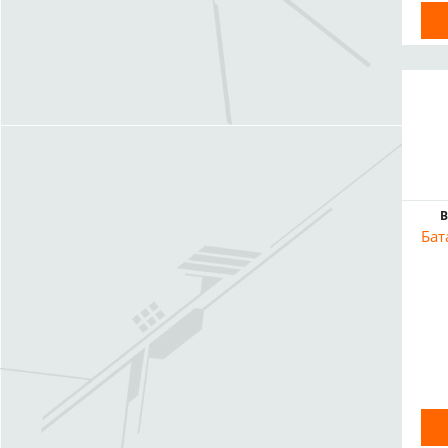
В
Бат