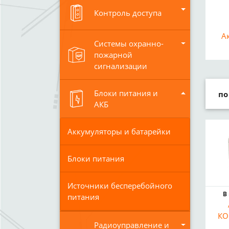
Контроль доступа
А
Системы охранно-
пожарной
сигнализации
Блоки питания и
по
АКБ
Аккумуляторы и батарейки
Блоки питания
Источники бесперебойного
В
питания
КО
Радиоуправление и