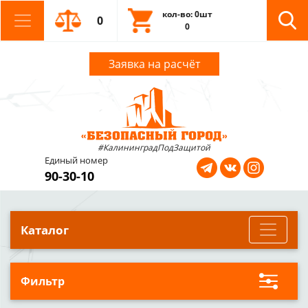
кол-во: 0шт
0
0
Заявка на расчёт
#КалининградПодЗащитой
Единый номер
90-30-10
Каталог
Фильтр