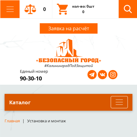
кол-во: 0шт
0
0
Заявка на расчёт
#КалининградПодЗащитой
Единый номер
90-30-10
Каталог
Главная
Установка и монтаж