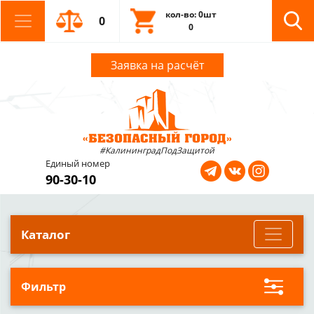
кол-во: 0шт
0
0
Заявка на расчёт
#КалининградПодЗащитой
Единый номер
90-30-10
Каталог
Фильтр