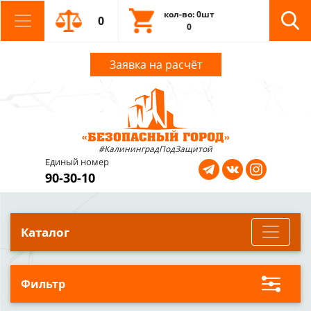
кол-во: 0шт
0
0
Заявка на расчёт
#КалининградПодЗащитой
Единый номер
90-30-10
Каталог
Фильтр