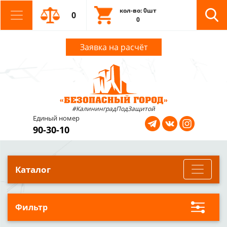
кол-во: 0шт
0
0
Заявка на расчёт
#КалининградПодЗащитой
Единый номер
90-30-10
Каталог
Фильтр