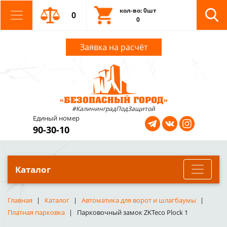
кол-во: 0шт
0
0
Заявка на расчёт
#КалининградПодЗащитой
Единый номер
90-30-10
Каталог
Главная
Каталог
Автоматика для ворот и шлагбаумы
Платная парковка
Парковочный замок ZKTeco Plock 1