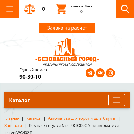
кол-во: 0шт
0
0
Заявка на расчёт
#КалининградПодЗащитой
Единый номер
90-30-10
Каталог
Главная
Каталог
Автоматика для ворот и шлагбаумы
Запчасти
Комплект втулки Nice PRTO06C (Для автоматики
серии WG4024)