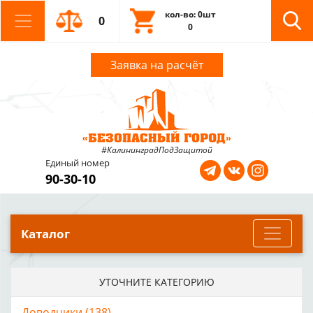
кол-во: 0шт
0
0
Заявка на расчёт
#КалининградПодЗащитой
Единый номер
90-30-10
Каталог
УТОЧНИТЕ КАТЕГОРИЮ
Доводчики (138)