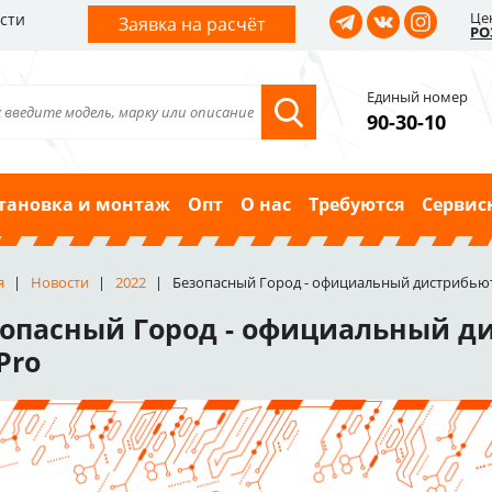
Це
сти
Заявка на расчёт
РО
Единый номер
90-30-10
тановка и монтаж
Опт
О нас
Требуются
Сервис
я
Новости
2022
Безопасный Город - официальный дистрибьют
опасный Город - официальный д
Pro