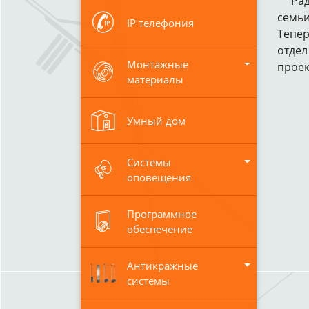
Рады 
семьи
IP телефония
Тепер
отдел
Монтажные
проек
материалы
Умный дом
Системы
оповещения
Программное
обеспечение
Антикражные
системы