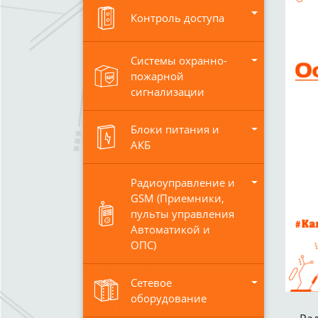
Контроль доступа
Системы охранно-
пожарной
сигнализации
Блоки питания и
АКБ
Радиоуправление и
GSM (Приемники,
пульты управления
Автоматикой и
ОПС)
Сетевое
оборудование