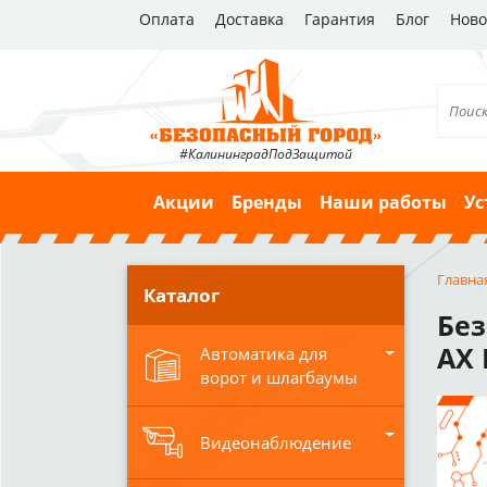
Оплата
Доставка
Гарантия
Блог
Ново
#КалининградПодЗащитой
Акции
Бренды
Наши работы
Ус
Главна
Каталог
Без
AX 
Автоматика для
ворот и шлагбаумы
Видеонаблюдение