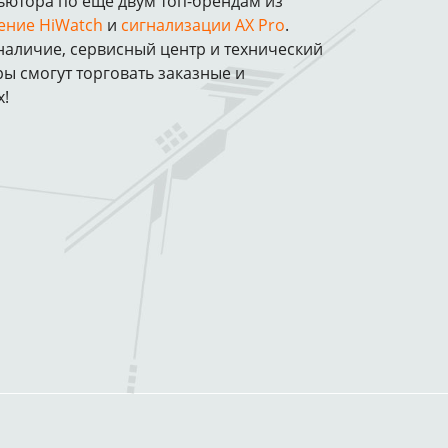
ютора по еще двум топ-брендам из
ение HiWatch
и
сигнализации AX Pro
.
наличие, сервисный центр и технический
 смогут торговать заказные и
х!