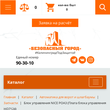
кол-во: 0шт
0
0
Заявка на расчёт
#КалининградПодЗащитой
Единый номер
90-30-10
Каталог
Главная
Каталог
Автоматика для ворот и шлагбаумы
Запчасти
Блок управления NICE POA3 (Плата блока управления
HO7124)